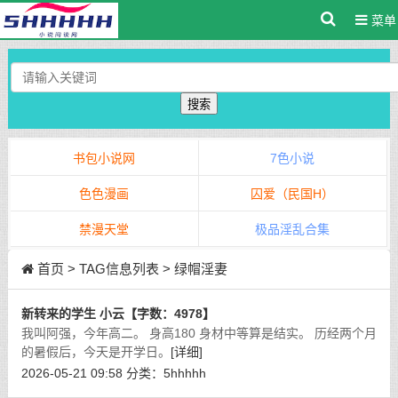
菜单
搜索
书包小说网
7色小说
色色漫画
囚爱（民国H）
禁漫天堂
极品淫乱合集
首页
> TAG信息列表 > 绿帽淫妻
新转来的学生 小云【字数：4978】
我叫阿强，今年高二。 身高180 身材中等算是结实。 历经两个月
的暑假后，今天是开学日。
[详细]
2026-05-21 09:58
分类：
5hhhhh