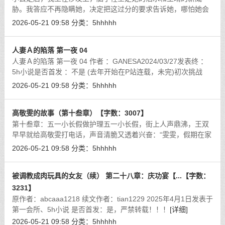
胁。我答应不再隐瞒她，决定把这过分的要求告诉她，哪怕她会
崩溃，至少我们能一起面对。我拨通她电话，低声说：「小云，
2026-05-21 09:58
分类：
5hhhhh
我有事跟你说，能不能见一面？」她沉
[详细]
人妻Ａ的陷落 第一夜 04
人妻Ａ的陷落 第一夜 04 作者 ：GANESA2024/03/27发表终 ：
5h小说是否首发 ：不是 (去年开始在P站连载，未完)初次挑战
NTR、3P的描写，欢迎善意提醒及意见…
[详细]
2026-05-21 09:58
分类：
5hhhhh
高敬雯的故事（第十叁章）【字数：3007】
第十叁章：五一小长假做护理五一小长假，街上人声鼎沸，王双
早早就给高敬雯打电话，声音清脆又透着兴奋：“雯雯，假期在家
多无聊，咱们去逛街吧！带上各自男朋友，反正周磊和陈平也认
2026-05-21 09:58
分类：
5hhhhh
识，让他们一起来热闹热闹！”高
[详细]
被调教成肉玩具的女友（续） 第二十八章：庆功宴【...【字数：
3231】
原作者：abcaaa1218 续文作者：tian1229 2025年4月1日发表于
第一会所、5h小说 是否首发：是，严禁转载！！！
[详细]
2026-05-21 09:58
分类：
5hhhhh