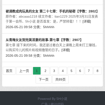
被调教成肉玩具的女友 第二十七章：手机的秘密【字数：2802】
原作者：abcaaa1218 续文作者：tian1229 2025年3月31日发表
于第一会所、5h小说 是否首发：是，严禁转载！！！
[详细]
2026-05-21 09:58
分类：
5hhhhh
从青梅女友到完美淫妻的故事-第七章【字数：2907】
第七章 接下来的时间，我还是过着白天上课晚上周末打工赚钱，
以购买玲儿的照片和视频撸管的日子。
[详细]
2026-05-21 09:58
分类：
5hhhhh
首页
上一页
1
2
3
4
5
6
7
8
下一页
共89页
Powered By
5H小说
广告 | 统计代码