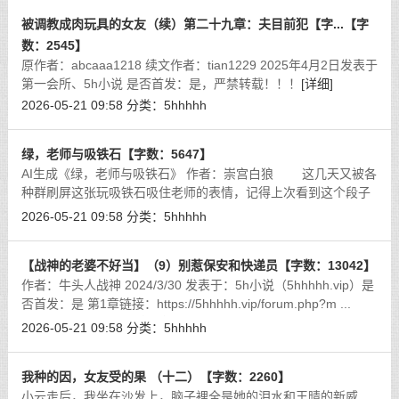
被调教成肉玩具的女友（续）第二十九章：夫目前犯【字...【字
数：2545】
原作者：abcaaa1218 续文作者：tian1229 2025年4月2日发表于
第一会所、5h小说 是否首发：是，严禁转载！！！
[详细]
2026-05-21 09:58
分类：
5hhhhh
绿，老师与吸铁石【字数：5647】
AI生成《绿，老师与吸铁石》 作者：崇宫白狼 这几天又被各
种群刷屏这张玩吸铁石吸住老师的表情，记得上次看到这个段子
还是上次，什么，大清亡了？不过刚好趁着最近都在玩AI，于是
2026-05-21 09:58
分类：
5hhhhh
跑了一篇文出来，但总感觉AI
[详细]
【战神的老婆不好当】（9）别惹保安和快递员【字数：13042】
作者：牛头人战神 2024/3/30 发表于：5h小说（5hhhhh.vip）是
否首发：是 第1章链接：https://5hhhhh.vip/forum.php?m ...
id=42098&extra=第2章链接：https://5hhhhh.vip/forum.php?
2026-05-21 09:58
分类：
5hhhhh
mod=viewthread&tid
[详细]
我种的因，女友受的果 （十二）【字数：2260】
小云走后，我坐在沙发上，脑子裡全是她的泪水和王晴的新威