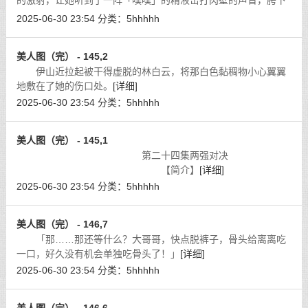
的激射，让她听到了一阵「噗噗」的精液击打肉壁的声音，胯下
小穴更蜜汁横流，无比怀念这根插在碧玉穴儿里的肉棒，令她又
2025-06-30 23:54
分类：
5hhhhh
羞愧又迷茫……
[详细]
美人图（完） - 145,2
伊山近拉起被干得虚脱的林白云，将那白色黏稠物小心翼翼
地敷在了她的伤口处。
[详细]
2025-06-30 23:54
分类：
5hhhhh
美人图（完） - 145,1
第二十四集两强对决
【简介】
[详细]
2025-06-30 23:54
分类：
5hhhhh
美人图（完） - 146,7
「那……那还等什么？大哥哥，快点脱裤子，骨头给离离吃
一口，好久没有机会单独吃骨头了！」
[详细]
2025-06-30 23:54
分类：
5hhhhh