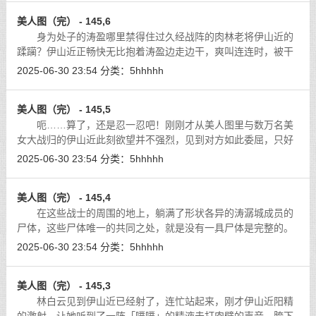
美人图（完） - 145,6
身为处子的涛盈哪里禁得住过久经战阵的肉林老将伊山近的
蹂躏？伊山近正畅快无比抱着涛盈边走边干，爽叫连连时，被干
得娇弱无力的涛盈早已经一次次高潮迭起，美眸翻白，差点活生
2025-06-30 23:54
分类：
5hhhhh
生被干晕过去……
[详细]
美人图（完） - 145,5
呃……算了，还是忍一忍吧！刚刚才从美人图里与数万名美
女大战归的伊山近此刻欲望并不强烈，见到对方如此委屈，只好
作罢。心头又有一丝疑惑：她自称是姓涛，不知道跟涛潺城那些
2025-06-30 23:54
分类：
5hhhhh
恶棍有什么关联？
[详细]
美人图（完） - 145,4
在这些战士的周围的地上，躺满了形状各异的涛潺城成员的
尸体，这些尸体唯一的共同之处，就是没有一具尸体是完整的。
[详细]
2025-06-30 23:54
分类：
5hhhhh
美人图（完） - 145,3
林白云见到伊山近已经射了，连忙站起来，刚才伊山近阳精