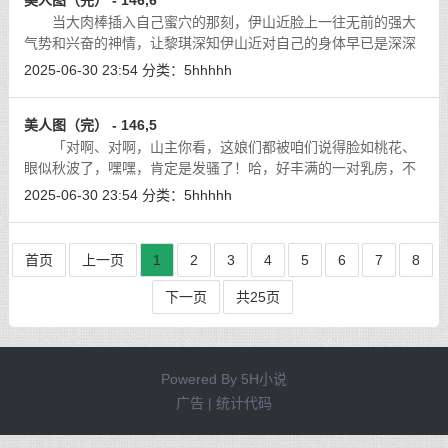
美人图（完） - 146,6
当大肉棒插入自己蜜穴的那刻，伊山近脸上一往无前的强大
气势和兴奋的神情，让黎琪深知伊山近对自己的身体早已是深深
的迷恋，一种变态般的强烈刺激，深深地铭刻在她的心里，永世
2025-06-30 23:54
分类：
5hhhhh
无法忘怀。
[详细]
美人图（完） - 146,5
「对啊、对啊，山主你看，这娘们都被咱们说得脸如桃花、
眼似秋波了，嘿嘿，肯定是发骚了！哈，好丰满的一对乳房，不
知道下面流水了没有？」
[详细]
2025-06-30 23:54
分类：
5hhhhh
首页
上一页
1
2
3
4
5
6
7
8
下一页
共25页
Powered By
5H小说
广告 | 统计代码