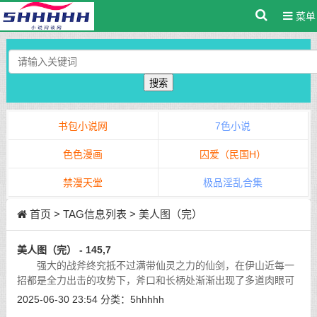
菜单
搜索
书包小说网
7色小说
色色漫画
囚爱（民国H）
禁漫天堂
极品淫乱合集
首页
> TAG信息列表 > 美人图（完）
美人图（完） - 145,7
强大的战斧终究抵不过满带仙灵之力的仙剑，在伊山近每一
招都是全力出击的攻势下，斧口和长柄处渐渐出现了多道肉眼可
见的裂痕。
[详细]
2025-06-30 23:54
分类：
5hhhhh