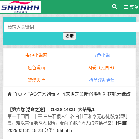
菜单
搜索
书包小说网
7色小说
色色漫画
囚爱（民国H）
禁漫天堂
极品淫乱合集
首页
> TAG信息列表 > 《末世之黑暗召唤师》扶她无绿改
版
【第六卷 逆命之途】（1420-1432）大结局,1
第一千四百二十章 三生石狠人仙帝 白佳玉和李无心徒然身躯剧
震，难以置信地瞪大眼睛，看向了那片虚无的漆黑星空！
[详细]
2025-08-31 15:23
分类：
5hhhhh