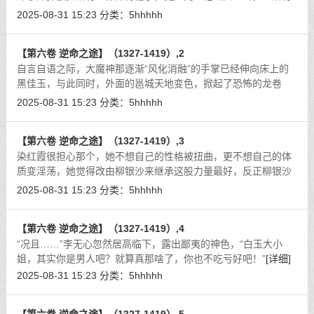
人都昏天地暗！
[详细]
2025-08-31 15:23
分类：
5hhhhh
【第六卷 逆命之途】（1327-1419）,2
自言自语之际，大魔神那逐渐“风化消融”的手掌已经伸向床上的
黑佳玉，与此同时，外面的邕城天地变色，掀起了恐怖的龙卷
风，飞沙走石，滚滚的乌云完全遮蔽了天空！
[详细]
2025-08-31 15:23
分类：
5hhhhh
【第六卷 逆命之途】（1327-1419）,3
染红霞很担心那个，她不想自己的性格被扭曲，更不想自己的体
质变淫荡，她觉得改由柳银沙来继承这股力量最好，反正柳银沙
本来就很水性杨花。
[详细]
2025-08-31 15:23
分类：
5hhhhh
【第六卷 逆命之途】（1327-1419）,4
“况且……”李无心忽然居高临下，露出鄙夷的神色，“白玉大小
姐，其实你是男人吧？就算真那啥了，你也不吃亏好吧！”
[详细]
2025-08-31 15:23
分类：
5hhhhh