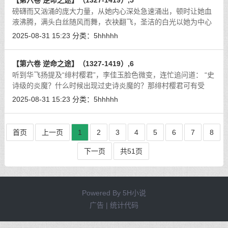
【第六卷 逆命之途】（1327-1419）,5
磅礴而又汹涌的庞大力量，从她内心深处急速涌出，顿时让她血
液沸腾，满头白丝随风而舞，衣袂翻飞，圣洁的白光以她为中心
朝四面八方照射而去，犹若白色的太阳，将方圆百里的一切都笼
2025-08-31 15:23
分类：
5hhhhh
罩在内。
[详细]
【第六卷 逆命之途】（1327-1419）,6
听到华飞扬提及“绯村樱君”，李佳玉脸色微变，连忙追问道： “史
诗级的炎魔？什么时候出现过史诗炎魔的？那绯村樱君可有受
伤？”
[详细]
2025-08-31 15:23
分类：
5hhhhh
首页
上一页
1
2
3
4
5
6
7
8
下一页
共51页
Powered By
5H小说
广告 | 统计代码