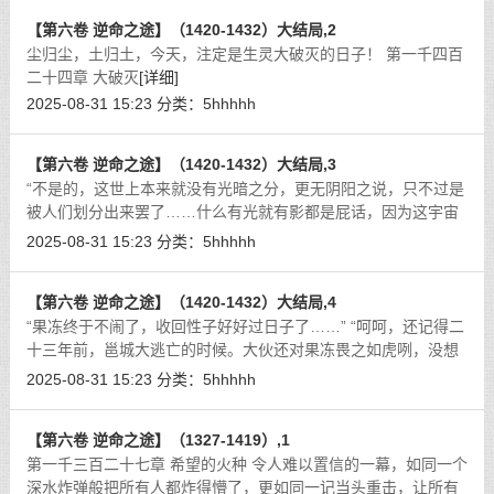
【第六卷 逆命之途】（1420-1432）大结局,2
尘归尘，土归土，今天，注定是生灵大破灭的日子！ 第一千四百
二十四章 大破灭
[详细]
2025-08-31 15:23
分类：
5hhhhh
【第六卷 逆命之途】（1420-1432）大结局,3
“不是的，这世上本来就没有光暗之分，更无阴阳之说，只不过是
被人们划分出来罢了……什么有光就有影都是屁话，因为这宇宙
的一切，本来就是一个整体。”
[详细]
2025-08-31 15:23
分类：
5hhhhh
【第六卷 逆命之途】（1420-1432）大结局,4
“果冻终于不闹了，收回性子好好过日子了……” “呵呵，还记得二
十三年前，邕城大逃亡的时候。大伙还对果冻畏之如虎咧，没想
到现在最幸福的反而是她…”
[详细]
2025-08-31 15:23
分类：
5hhhhh
【第六卷 逆命之途】（1327-1419）,1
第一千三百二十七章 希望的火种 令人难以置信的一幕，如同一个
深水炸弹般把所有人都炸得懵了，更如同一记当头重击，让所有