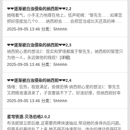
细]
❤❤逐渐被白浊侵染的纳西妲❤❤2,2
她喘着气，小手无力地撑在地上，低声呢喃：“黎先生……如果您
把好感度加几个0……纳西妲会……会把您当成比天还高的神……
齁哦哦❤，纳西妲的灵魂都会为您燃烧……“她的小穴不自觉地收
2025-09-05 13:46
分类：
5hhhhh
缩，淫水又淌出一股，顺着大
[详细]
❤❤逐渐被白浊侵染的纳西妲❤❤2,3
纳西妲心里的想法2：现实和梦境都属于黎先生，纳西妲的智慧只
为他一人，永远做他的贱奴！
[详细]
2025-09-05 13:46
分类：
5hhhhh
❤❤逐渐被白浊侵染的纳西妲❤❤2,4
情绪：狂热，极致满足，些微恐惧 纳西妲心里的想法1：黎先生
又把精液灌进来了，子宫要装不下了，好涨好撑，但纳西妲好幸
福！
[详细]
2025-09-05 13:46
分类：
5hhhhh
星穹铁道-贝洛伯格2.0,2
布洛妮娅立即后撤,这需要肉棒快速抽出,带动她的身体向后闪避。
但更多的暴徒扑了上来,她不得不快速挥剑。体内的律动变得狂乱