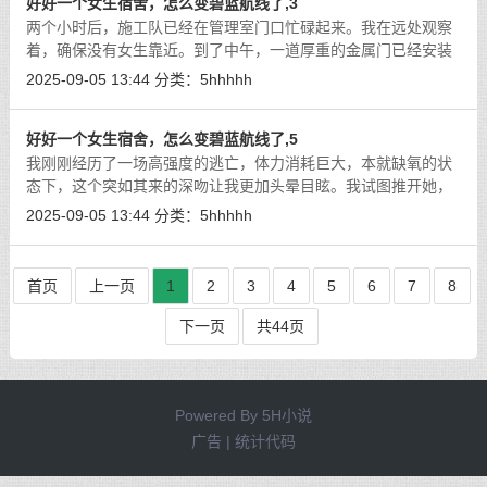
好好一个女生宿舍，怎么变碧蓝航线了,3
两个小时后，施工队已经在管理室门口忙碌起来。我在远处观察
着，确保没有女生靠近。到了中午，一道厚重的金属门已经安装
完毕，配备了最先进的密码锁和人脸识别系统。
[详细]
2025-09-05 13:44
分类：
5hhhhh
好好一个女生宿舍，怎么变碧蓝航线了,5
我刚刚经历了一场高强度的逃亡，体力消耗巨大，本就缺氧的状
态下，这个突如其来的深吻让我更加头晕目眩。我试图推开她，
但在这个狭小的空间里，我的手臂被限制在两侧，无法施力。
[详
2025-09-05 13:44
分类：
5hhhhh
细]
首页
上一页
1
2
3
4
5
6
7
8
下一页
共44页
Powered By
5H小说
广告 | 统计代码