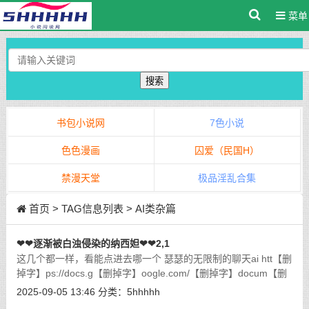
菜单
搜索
书包小说网
7色小说
色色漫画
囚爱（民国H）
禁漫天堂
极品淫乱合集
首页
> TAG信息列表 > AI类杂篇
❤❤逐渐被白浊侵染的纳西妲❤❤2,1
这几个都一样，看能点进去哪一个 瑟瑟的无限制的聊天ai htt【删
掉字】ps://docs.g【删掉字】oogle.com/【删掉字】docum【删
掉字】ent/d/1【删掉字】JNgi6【删掉字】
2025-09-05 13:46
分类：
5hhhhh
DNsZwgrAMXipF378wsYZfEkUbc5WdnRvPcaG【删掉字】0
[详