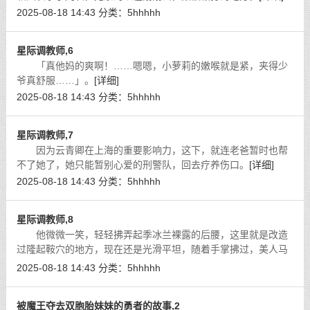
2025-08-18 14:43
分类：
5hhhhh
星际调教师,6
「真他妈的爽啊！……嗯嗯，小萝莉的嫩喉就是紧，夹得少
爷真舒服……」。
[详细]
2025-08-18 14:43
分类：
5hhhhh
星际调教师,7
因为云青卿在上海的重要影响力，这下，就连老爸暂时也帮
不了她了，她只能暂别心爱的刑警队，回去疗养伤口。
[详细]
2025-08-18 14:43
分类：
5hhhhh
星际调教师,8
他微微一笑，轻轻拂弄起季冰兰裸露的后腰，这里就是改造
过隆起鞍穴的地方，现在还是光滑平坦，随着手掌拂过，美人马
身体渐渐颤抖起来，丰满浑圆的美臀轻轻的摇摆起来，小嘴也发
2025-08-18 14:43
分类：
5hhhhh
出了微不可闻的呻吟声。
[详细]
被魔王夺去双胞胎妹妹的勇者的故事,2