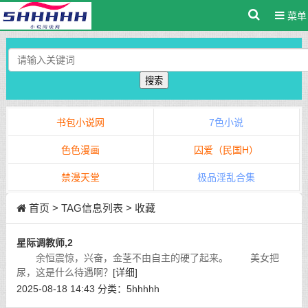
菜单
搜索
书包小说网
7色小说
色色漫画
囚爱（民国H）
禁漫天堂
极品淫乱合集
首页
> TAG信息列表 > 收藏
星际调教师,2
余恒震惊，兴奋，金茎不由自主的硬了起来。 美女把
尿，这是什么待遇啊？
[详细]
2025-08-18 14:43
分类：
5hhhhh