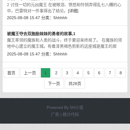
2 讨伐一切的元凶魔王 在被眼泪、愤怒和怜悯弄得乱七八糟的心
中，巴雷特对一件事得出了结论。
[详细]
2025-08-08 15:47
分类：
5hhhhh
被魔王夺去双胞胎妹妹的勇者的故事,1
魔王率领的魔族和人类的战斗，终于要迎来终局了。 在魔族的领
地中心建立的魔王城。有着漆黑褐色剪影的这座城是魔王的居
城，也是魔族最后的堡垒。
[详细]
2025-08-08 15:47
分类：
5hhhhh
首页
上一页
1
2
3
4
5
6
7
8
下一页
共28页
Powered By
5H小说
广告 | 统计代码