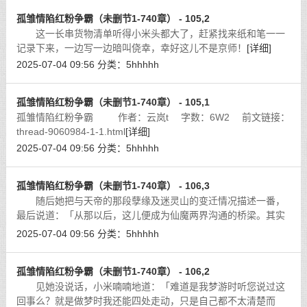
孤雏情陷红粉争霸（未删节1-740章） - 105,2
这一长串货物清单听得小米头都大了，赶紧找来纸和笔一一
记录下来，一边写一边暗叫侥幸，幸好这儿不是京师！
[详细]
2025-07-04 09:56
分类：
5hhhhh
孤雏情陷红粉争霸（未删节1-740章） - 105,1
孤雏情陷红粉争霸 作者：云岚t 字数：6W2 前文链接：
thread-9060984-1-1.html
[详细]
2025-07-04 09:56
分类：
5hhhhh
孤雏情陷红粉争霸（未删节1-740章） - 106,3
随后她把与天帝的那段孽缘及迷灵山的变迁情况描述一番，
最后说道：「从那以后，这儿便成为仙魔两界沟通的桥梁。其实
你身为魔界圣女，大可在魔界任意纵横，仙界不是你该去的地
2025-07-04 09:56
分类：
5hhhhh
方，你却偏要去！你要知道，天帝对他
[详细]
孤雏情陷红粉争霸（未删节1-740章） - 106,2
见她没说话，小米喃喃地道：「难道是我梦游时听您说过这
回事么？就是做梦时我还能四处走动，只是自己都不太清楚而