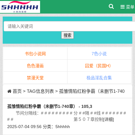
菜单
搜索
书包小说网
7色小说
色色漫画
囚爱（民国H）
禁漫天堂
极品淫乱合集
首页
> TAG信息列表 > 孤雏情陷红粉争霸（未删节1-740
章）
孤雏情陷红粉争霸（未删节1-740章） - 105,3
节间分隔线：# # # # # # # # # 分 # #隔 # #线 # # # # # # #
# # 第５０７章控制
[详细]
2025-07-04 09:56
分类：
5hhhhh