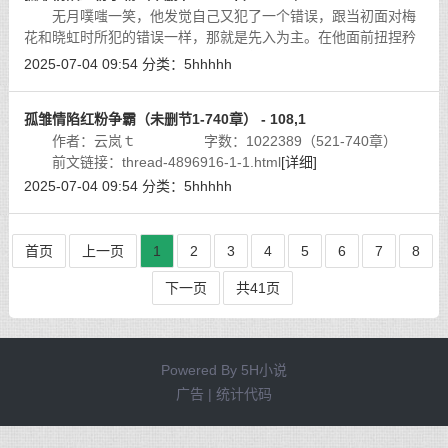
无月噗嗤一笑，他发觉自己又犯了一个错误，跟当初面对梅
花和晓虹时所犯的错误一样，那就是先入为主。在他面前扭捏矜
持、欲迎还羞的女子，在那种时刻居然如狼似虎；那么反过来，
2025-07-04 09:54
分类：
5hhhhh
在战场上纵横无敌的红粉英雌，在他
[详细]
孤雏情陷红粉争霸（未删节1-740章） - 108,1
作者：云岚ｔ 字数：1022389（521-740章）
前文链接：thread-4896916-1-1.html
[详细]
2025-07-04 09:54
分类：
5hhhhh
首页
上一页
1
2
3
4
5
6
7
8
下一页
共41页
Powered By
5H小说
广告 | 统计代码