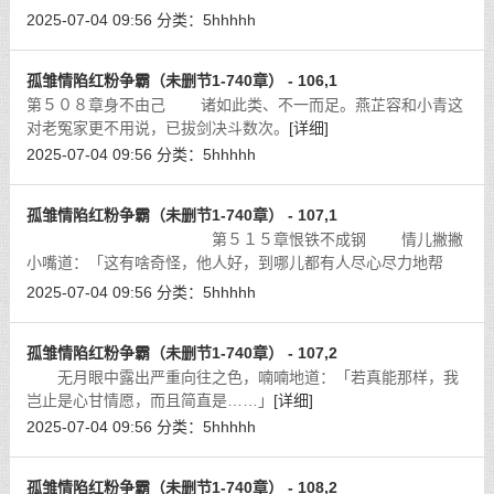
已……嗯，在下告辞。」言罢拱拱手甩头就走，看似只是自言自
2025-07-04 09:56
分类：
5hhhhh
语，并未指望她能回答。
[详细]
孤雏情陷红粉争霸（未删节1-740章） - 106,1
第５０８章身不由己 诸如此类、不一而足。燕芷容和小青这
对老冤家更不用说，已拔剑决斗数次。
[详细]
2025-07-04 09:56
分类：
5hhhhh
孤雏情陷红粉争霸（未删节1-740章） - 107,1
第５１５章恨铁不成钢 情儿撇撇
小嘴道：「这有啥奇怪，他人好，到哪儿都有人尽心尽力地帮
他，自然福大命大……」
[详细]
2025-07-04 09:56
分类：
5hhhhh
孤雏情陷红粉争霸（未删节1-740章） - 107,2
无月眼中露出严重向往之色，喃喃地道：「若真能那样，我
岂止是心甘情愿，而且简直是……」
[详细]
2025-07-04 09:56
分类：
5hhhhh
孤雏情陷红粉争霸（未删节1-740章） - 108,2