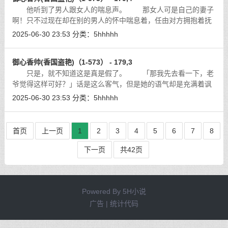
他听到了男人跟女人的喘息声。 那女人可是自己的妻子
啊！只不过现在却在别的男人的怀中喘息着，任由对方拥抱着抚
摸着她的身体？！
[详细]
2025-06-30 23:53
分类：
5hhhhh
御心香帅(香国盗艳)（1-573） - 179,3
只是，就不知道这是真是假了。 「那我先去看一下，老
爷觉得这样可好？」话是这么客气，但是她的语气却是充满着讽
刺，瞥了楚惊云一眼，她转身走出了地牢。看来是打算去祖庙看
2025-06-30 23:53
分类：
5hhhhh
看是不是真的有一份藏宝图藏在哪里
[详细]
首页
上一页
1
2
3
4
5
6
7
8
下一页
共42页
Powered By
5H小说
广告 | 统计代码