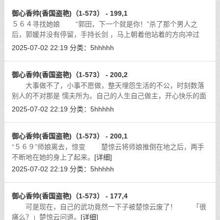
御心香帅(香国盗艳)（1-573） - 199,1
５６４寻找她娘 “郭田，下一个就是你！”杀了那个男人之
后，郭媛并没有停留，手持长剑 ，马上朝着他站着的方向冲过
去。
[详细]
2025-07-02 22:19
分类：
5hhhhh
御心香帅(香国盗艳)（1-573） - 200,2
大事做不了，小事不愿做，整天埋怨生活的不公，时刻数落
别人的不对那是 懦夫所为。自己的人生自己做主，开心快乐的面
对每一天，活得漂亮才是真本事 。
[详细]
2025-07-02 22:19
分类：
5hhhhh
御心香帅(香国盗艳)（1-573） - 200,1
“５６９”师娘离去，惊变 楚惊云将师娘推倒在地之后，两手
不断地在她的身上了起来。
[详细]
2025-07-02 22:19
分类：
5hhhhh
御心香帅(香国盗艳)（1-573） - 177,4
可是现在，自己的武功竟然一下子被楚惊云废了！ 「很
痛么？」楚惊云问道。
[详细]