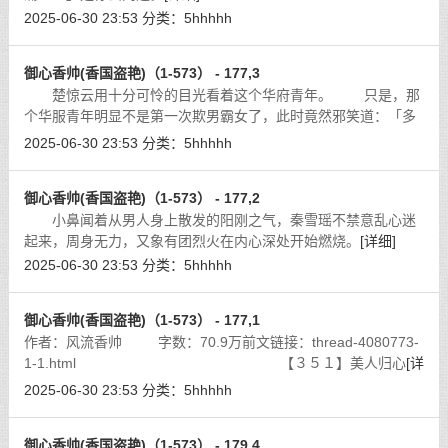
2025-06-30 23:53
分类：
5hhhhh
御心香帅(香国盗艳)（1-573） - 177,3
楚惊云用十分可怜的目光看着这个华府青年。 只是，那
个华服青年明显不是第一次欺男霸女了，此时竟然邪笑道：「多
么有味道的妞啊，少爷我对你更加有兴趣了！你们，去给我将她
2025-06-30 23:53
分类：
5hhhhh
的面纱扯掉！」他指着身边的侍卫道
[详细]
御心香帅(香国盗艳)（1-573） - 177,2
小鼻闻着从男人身上散发的阳刚之气，秦雪瑶不禁意乱心迷
起来，周身无力，又象有团烈火在内心深处开始燃烧。
[详细]
2025-06-30 23:53
分类：
5hhhhh
御心香帅(香国盗艳)（1-573） - 177,1
作者：风流香帅 字数：70.9万前文链接：thread-4080773-
1-1.html 【３５１】美人归心
[详
细]
2025-06-30 23:53
分类：
5hhhhh
御心香帅(香国盗艳)（1-573） - 179,4