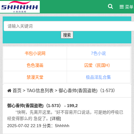
菜单
搜索
书包小说网
7色小说
色色漫画
囚爱（民国H）
禁漫天堂
极品淫乱合集
首页
> TAG信息列表 > 御心香帅(香国盗艳)（1-573）
御心香帅(香国盗艳)（1-573） - 199,2
“快啊，先离开这里。”好不容易开口说话，可是她的呼吸已
经变得那么的 急促了。
[详细]
2025-07-02 22:19
分类：
5hhhhh