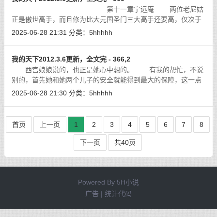
第十一章宁远庵 两位老尼姑
正是傲世高手，而且修为比大元国圣门三大高手还要高，仅次于
名闻天下的「圣门三神」，她们两人的合击之术，连舞星神尼都
2025-06-28 21:31
分类：
5hhhhh
要赞叹不已。
[详细]
我的天下2012.3.6更新，全文完 - 366,2
西宫娘娘说的，也正是她心中想的。 有我的帮忙，不说
别的，首先她和她两个儿子的安全就能得到最大的保障，这一点
非常重要，没有性命，还谈什么争夺皇位？
[详细]
2025-06-28 21:30
分类：
5hhhhh
首页
上一页
1
2
3
4
5
6
7
8
下一页
共40页
Powered By
5H小说
广告 | 统计代码