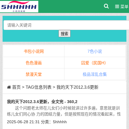
菜单
搜索
书包小说网
7色小说
色色漫画
囚爱（民国H）
禁漫天堂
极品淫乱合集
首页
> TAG信息列表 > 我的天下2012.3.6更新
我的天下2012.3.6更新，全文完 - 360,2
这个问题老太师在儿女们小时候就讲过许多遍，意思就是训
练儿女们同心协 力的团结力量，但是按照现在的情况看起来，性
格阴冷的小儿子已经懂得这个道 理，而有着和高朗互补的高清洪
2025-06-28 21:31
分类：
5hhhhh
在，高君立很欣慰，知道高家的辉
[详细]