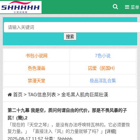
菜单
搜索
书包小说网
7色小说
色色漫画
囚爱（民国H）
禁漫天堂
极品淫乱合集
首页
> TAG信息列表 > 金毛黑人肌肉巨屌壯漢
第二十九幕 我是空，质问何谓自由的代价，那是不畏风暴的子
民！(簡),2
「现在的『天空之琴』，是没有办法呼唤特瓦林的。它必须要恢
复力量。」 「直接注入『风』的力量就够了吗？」
[详细]
2025-08-17 11:57
分类：
5hhhhh