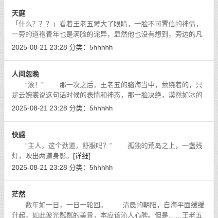
天庭
「什么？？？」看着王老五瞪大了眼睛，一脸不可置信的神情，
一旁的道袍青年也是满脸的诧异，显然他也没有想到，旁边的凡
人老头，反应会这般的夸张，便是一旁的云婉裳，似乎眼神余光
2025-08-21 23:28
分类：
5hhhhh
中，都有诧异流露而出。
[详细]
人间忽晚
“滚！” 那一次之后，王老五的脑海当中，萦绕着的，只
是云婉裳说这句话时候的表情和神态，那一脸决绝，漠然如冰的
神情，还有那些如刀剑一般的话语。
[详细]
2025-08-21 23:28
分类：
5hhhhh
快感
“主人，这个劲道，舒服吗？” 孤独的荒岛之上，一盏残
灯，映出两道身影。
[详细]
2025-08-21 23:28
分类：
5hhhhh
茫然
数年如一日，一日一轮回。 清晨的朝阳，自海平面缓缓
升起，如此波光粼粼的美景，本应该沁人心脾。但是……王老五