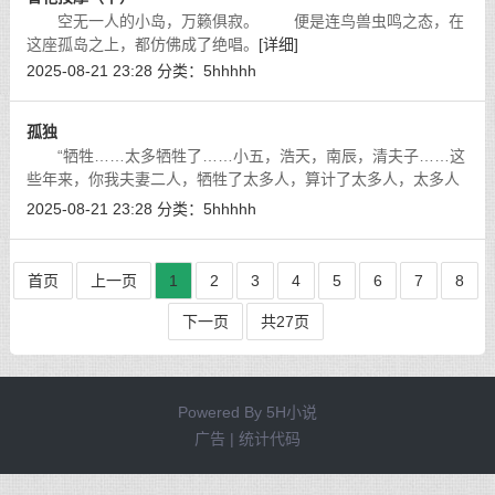
空无一人的小岛，万籁俱寂。 便是连鸟兽虫鸣之态，在
这座孤岛之上，都仿佛成了绝唱。
[详细]
2025-08-21 23:28
分类：
5hhhhh
孤独
“牺牲……太多牺牲了……小五，浩天，南辰，清夫子……这
些年来，你我夫妻二人，牺牲了太多人，算计了太多人，太多人
因我而死，太多人因你而亡……我们……我们对不起他们！”
[详
2025-08-21 23:28
分类：
5hhhhh
细]
首页
上一页
1
2
3
4
5
6
7
8
下一页
共27页
Powered By
5H小说
广告 | 统计代码