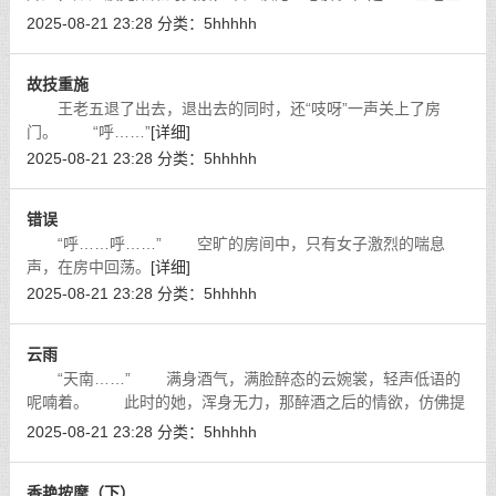
已经看过了很多次，早已经麻木了。
[详细]
2025-08-21 23:28
分类：
5hhhhh
故技重施
王老五退了出去，退出去的同时，还“吱呀”一声关上了房
门。 “呼……”
[详细]
2025-08-21 23:28
分类：
5hhhhh
错误
“呼……呼……” 空旷的房间中，只有女子激烈的喘息
声，在房中回荡。
[详细]
2025-08-21 23:28
分类：
5hhhhh
云雨
“天南……” 满身酒气，满脸醉态的云婉裳，轻声低语的
呢喃着。 此时的她，浑身无力，那醉酒之后的情欲，仿佛提
升了数倍，将她全身的骨头似乎都磨平了。
[详细]
2025-08-21 23:28
分类：
5hhhhh
香艳按摩（下）