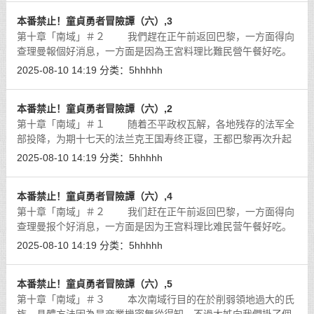
本番禁止！童貞勇者冒險譚（六）,3
第十章「南域」＃２ 我們趕在正午前返回巴黎，一方面得向
查理曼報個好消息，一方面是因為王宮料理比難民營午餐好吃。
這變態大叔復國後懶叫又開始癢了，我們踏入王宮第一個看到的
2025-08-10 14:19
分类：
5hhhhh
就是氣急敗壞的法法兒。她正全副
[详细]
本番禁止！童貞勇者冒險譚（六）,2
第十章「南域」＃１ 随着丕平政权瓦解，各地残存的法军全
部投降，为期十七天的法兰克王国寿终正寝，王都巴黎再次升起
桑莫王国的旗帜。
[详细]
2025-08-10 14:19
分类：
5hhhhh
本番禁止！童貞勇者冒險譚（六）,4
第十章「南域」＃２ 我们赶在正午前返回巴黎，一方面得向
查理曼报个好消息，一方面是因为王宫料理比难民营午餐好吃。
这变态大叔復国后懒叫又开始痒了，我们踏入王宫第一个看到的
2025-08-10 14:19
分类：
5hhhhh
就是气急败坏的法法儿。她正全副
[详细]
本番禁止！童貞勇者冒險譚（六）,5
第十章「南域」＃３ 本次南域行目的在於削弱領地過大的氏