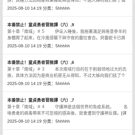
族，具體方法因為是商業機密無從得知，不過大姊向我們掛了個
超大的保證，那就是貝蕾妮卡一人便足以平定兩大氏族。所以說
2025-08-10 14:19
分类：
5hhhhh
我們幾個算是來這裡插花兼郊遊、
[详细]
本番禁止！童貞勇者冒險譚（六）,9
第十章「南域」＃５ 伊朵入睡後，我拖著滿足與倦意參半的
身體爬了起來，在冷風侵襲下與守夜的蕾拉會合。貝蕾妮卡已將
南域的氏族據點……應該說是巢穴……全數毀滅，這邊短期內也
2025-08-10 14:19
分类：
5hhhhh
不會有低端魔物出現，加上瓦爾基
[详细]
本番禁止！童貞勇者冒險譚（六）,6
第十章「南域」＃３ 本次南域行目的在于削弱领地过大的氏
族，具体方法因为是商业机密无从得知，不过大姊向我们挂了个
超大的保证，那就是贝蕾妮卡一人便足以平定两大氏族。所以说
2025-08-10 14:19
分类：
5hhhhh
我们几个算是来这裡插花兼郊游、
[详细]
本番禁止！童貞勇者冒險譚（六）,7
第十章「南域」＃４ 守護神是這個世界的免疫系統。 名
喚勇者的病毒帶來不可忽視的感染後，就會遭到守護神反撲。
[详
细]
2025-08-10 14:19
分类：
5hhhhh