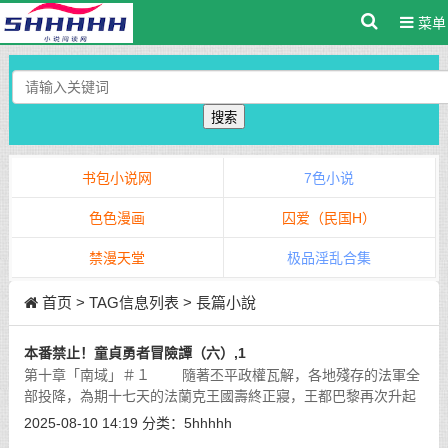
菜单
搜索
书包小说网
7色小说
色色漫画
囚爱（民国H）
禁漫天堂
极品淫乱合集
首页
> TAG信息列表 > 長篇小說
本番禁止！童貞勇者冒險譚（六）,1
第十章「南域」＃１ 隨著丕平政權瓦解，各地殘存的法軍全
部投降，為期十七天的法蘭克王國壽終正寢，王都巴黎再次升起
桑莫王國的旗幟。
[详细]
2025-08-10 14:19
分类：
5hhhhh