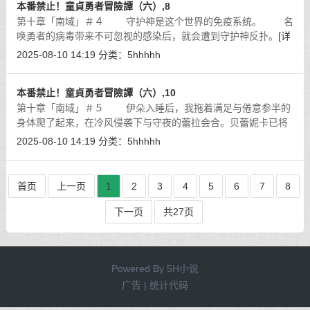
本番禁止！童貞勇者冒險譚（六）,8
第十章「南域」＃４ 守护神是这个世界的免疫系统。 名
唤勇者的病毒带来不可忽视的感染后，就会遭到守护神反扑。
[详
细]
2025-08-10 14:19
分类：
5hhhhh
本番禁止！童貞勇者冒險譚（六）,10
第十章「南域」＃５ 伊朵入睡后，我拖着满足与倦意参半的
身体爬了起来，在冷风侵袭下与守夜的蕾拉会合。贝蕾妮卡已将
南域的氏族据点……应该说是巢穴……全数毁灭，这边短期内也
2025-08-10 14:19
分类：
5hhhhh
不会有低端魔物出现，加上瓦尔基
[详细]
首页
上一页
1
2
3
4
5
6
7
8
下一页
共27页
Powered By
5H小说
广告 | 统计代码