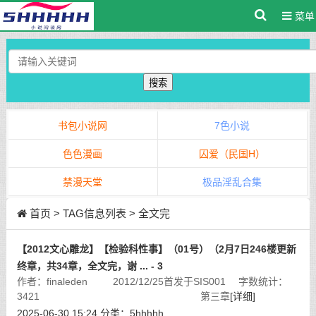
菜单
搜索
书包小说网
7色小说
色色漫画
囚爱（民国H）
禁漫天堂
极品淫乱合集
首页
> TAG信息列表 > 全文完
【2012文心雕龙】【检验科性事】（01号）（2月7日246楼更新
终章，共34章，全文完，谢 ... - 3
作者：finaleden 2012/12/25首发于SIS001 字数统计：
3421 第三章
[详细]
2025-06-30 15:24
分类：
5hhhhh